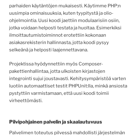
parhaiden käytäntöjen mukaisesti. Käytimme PHP:n
uusimpia ominaisuuksia, kuten tyypitystä ja olio-
ohjelmointia. Uusi koodi jaettiin modulaarisiin osiin,
jotka voidaan helposti testata ja huoltaa. Esimerkiksi
ilmoittautumistoiminnot erotettiin kokonaan
asiakasrekisterin hallinnasta, jotta koodi pysyy
selkeänä ja helposti laajennettavana.
Projektissa hyödynnettiin myös Composer-
pakettienhallintaa, jotta ulkoisten kirjastojen
integrointi sujui joustavasti. Kehitysympäristöä varten
luotiin automaattiset testit PHPUnit:lla, minkä ansiosta
pystyttiin varmistamaan, että uusi koodi toimii
virheettömästi.
Pilvipohjainen palvelin ja skaalautuvuus
Palvelimen toteutus pilvessä mahdollisti järjestelmän