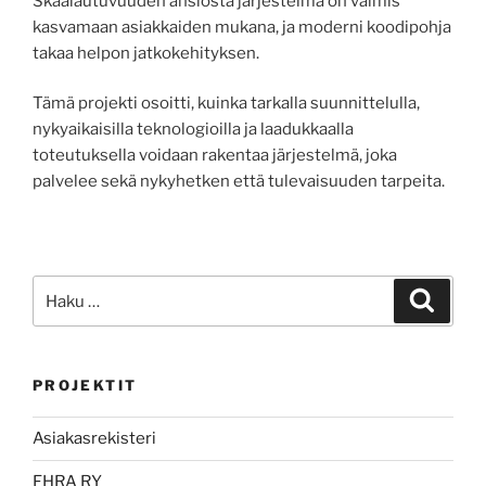
Skaalautuvuuden ansiosta järjestelmä on valmis
kasvamaan asiakkaiden mukana, ja moderni koodipohja
takaa helpon jatkokehityksen.
Tämä projekti osoitti, kuinka tarkalla suunnittelulla,
nykyaikaisilla teknologioilla ja laadukkaalla
toteutuksella voidaan rakentaa järjestelmä, joka
palvelee sekä nykyhetken että tulevaisuuden tarpeita.
Etsi:
Haku
PROJEKTIT
Asiakasrekisteri
FHRA RY