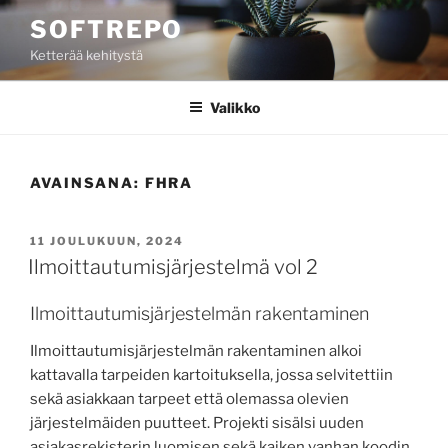
Siirry
SOFTREPO
sisältöön
Ketterää kehitystä
Valikko
AVAINSANA:
FHRA
JULKAISTU
11 JOULUKUUN, 2024
Ilmoittautumisjärjestelmä vol 2
Ilmoittautumisjärjestelmän rakentaminen
Ilmoittautumisjärjestelmän rakentaminen alkoi
kattavalla tarpeiden kartoituksella, jossa selvitettiin
sekä asiakkaan tarpeet että olemassa olevien
järjestelmäiden puutteet. Projekti sisälsi uuden
asiakasrekisterin luomisen sekä kaiken vanhan koodin