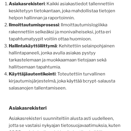
Asiakasrekisteri
: Kaikki asiakastiedot tallennettiin
keskitetyyn tietokantaan, joka mahdollistaa tietojen
helpon hallinnan ja raportoinnin.
Ilmoittautumisprosessi
: Ilmoittautumislogiikka
rakennettiin selkeäksi ja monivaiheiseksi, jotta eri
tapahtumatyypit voitiin ottaa huomioon.
Hallintakäyttöliittymä
: Kehitettiin selainpohjainen
hallintapaneeli, jonka avulla asiakas pystyy
tarkastelemaan ja muokkaamaan tietojaan sekä
hallitsemaan tapahtumia.
Käyttäjäautentikointi
: Toteutettiin turvallinen
kirjautumisjärjestelmä, joka käyttää bcrypt-salausta
salasanojen tallentamiseen.
Asiakasrekisteri
Asiakasrekisteri suunniteltiin alusta asti uudelleen,
jotta se vastaisi nykyajan tietosuojavaatimuksia, kuten