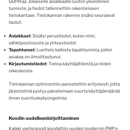
GDPR:aa. Jokaiselle asiakkaalle luotiin yksilöllinen
tunniste, ja tiedot tallennettiin rakenteiseen
tietokantaan. Tietokannan rakenne sisälsi seuraavat
taulut:
Asiakkaat
: Sisälsi perustiedot, kuten nimi,
sähköpostiosoite ja yhteystiedot.
Tapahtumat
: Luettelo kaikista tapahtumista, joihin
asiakas on ilmoittautunut.
Kirjautumistiedot
: Tietoa käyttäjätileistä ja niiden
oikeuksista.
Tietokannan optimointiin panostettiin erityisesti, jotta
järjestelmä pystyy palvelemaan suurta käyttäjämäärää
ilman suorituskykyongelmia.
Koodin uudelleenkirjoittaminen
Kaikki vanha koodi koodattiin uusiksi modernin PHP:n