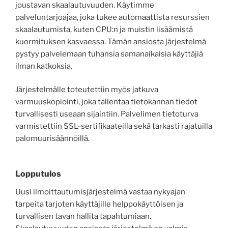
joustavan skaalautuvuuden. Käytimme
palveluntarjoajaa, joka tukee automaattista resurssien
skaalautumista, kuten CPU:n ja muistin lisäämistä
kuormituksen kasvaessa. Tämän ansiosta järjestelmä
pystyy palvelemaan tuhansia samanaikaisia käyttäjiä
ilman katkoksia.
Järjestelmälle toteutettiin myös jatkuva
varmuuskopiointi, joka tallentaa tietokannan tiedot
turvallisesti useaan sijaintiin. Palvelimen tietoturva
varmistettiin SSL-sertifikaateilla sekä tarkasti rajatuilla
palomuurisäännöillä.
Lopputulos
Uusi ilmoittautumisjärjestelmä vastaa nykyajan
tarpeita tarjoten käyttäjille helppokäyttöisen ja
turvallisen tavan hallita tapahtumiaan.