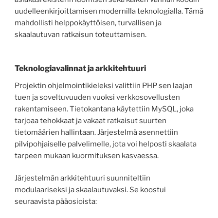
uudelleenkirjoittamisen modernilla teknologialla. Tämä
mahdollisti helppokäyttöisen, turvallisen ja
skaalautuvan ratkaisun toteuttamisen.
Teknologiavalinnat ja arkkitehtuuri
Projektin ohjelmointikieleksi valittiin PHP sen laajan
tuen ja soveltuvuuden vuoksi verkkosovellusten
rakentamiseen. Tietokantana käytettiin MySQL, joka
tarjoaa tehokkaat ja vakaat ratkaisut suurten
tietomäärien hallintaan. Järjestelmä asennettiin
pilvipohjaiselle palvelimelle, jota voi helposti skaalata
tarpeen mukaan kuormituksen kasvaessa.
Järjestelmän arkkitehtuuri suunniteltiin
modulaariseksi ja skaalautuvaksi. Se koostui
seuraavista pääosioista: