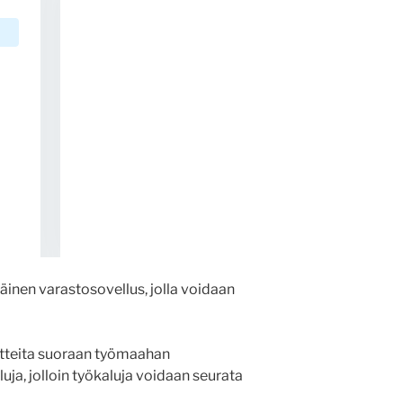
äinen varastosovellus, jolla voidaan
otteita suoraan työmaahan
uja, jolloin työkaluja voidaan seurata