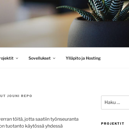
O
ojektit
Sovellukset
Ylläpito ja Hosting
NUT
JOUNI REPO
Etsi:
rran töitä, jotta saatiin työnseuranta
PROJEKTIT
 on tuotanto käytössä yhdessä