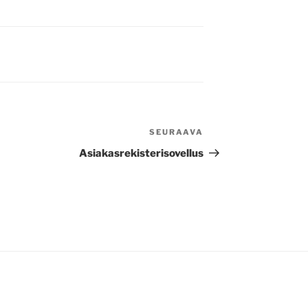
SEURAAVA
Seuraava
artikkeli
Asiakasrekisterisovellus