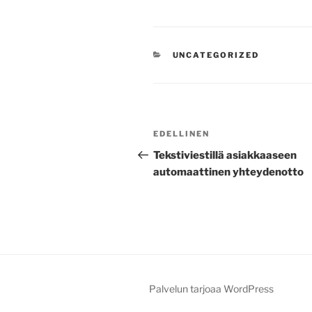
KATEGORIAT
UNCATEGORIZED
Artikkelien
Edellinen
EDELLINEN
selaus
artikkeli
Tekstiviestillä asiakkaaseen
automaattinen yhteydenotto
Palvelun tarjoaa WordPress