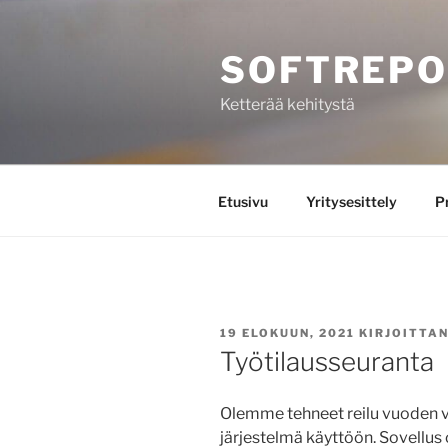
Siirry
sisältöön
SOFTREP
Ketterää kehitystä
Etusivu
Yritysesittely
Pr
JULKAISTU
19 ELOKUUN, 2021
KIRJOITTA
Työtilausseuranta
Olemme tehneet reilu vuoden ve
järjestelmä käyttöön. Sovellus