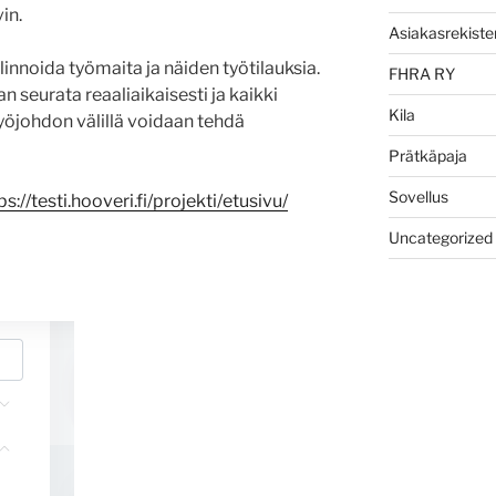
in.
Asiakasrekister
innoida työmaita ja näiden työtilauksia.
FHRA RY
 seurata reaaliaikaisesti ja kaikki
Kila
yöjohdon välillä voidaan tehdä
Prätkäpaja
Sovellus
ps://testi.hooveri.fi/projekti/etusivu/
Uncategorized