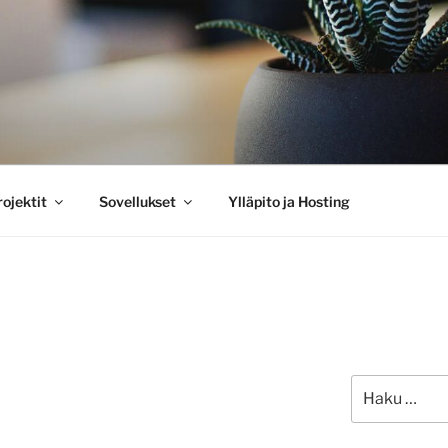
O
ojektit
Sovellukset
Ylläpito ja Hosting
Etsi: