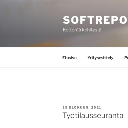
Siirry
sisältöön
SOFTREP
Ketterää kehitystä
Etusivu
Yritysesittely
Pr
JULKAISTU
19 ELOKUUN, 2021
Työtilausseuranta