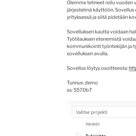
Olemme tehneet reilu vuoden ve
järjestelmä käyttöön. Sovellus
yrityksessä ja siitä pidetään kov
Sovelluksen kautta voidaan hall
Työtilauksen etenemistä voidaan
kommunikointi työntekijän ja t
sovelluksen avulla.
Sovellus löytyy osoitteesta:
htt
Tunnus: demo
ss: 5570b7