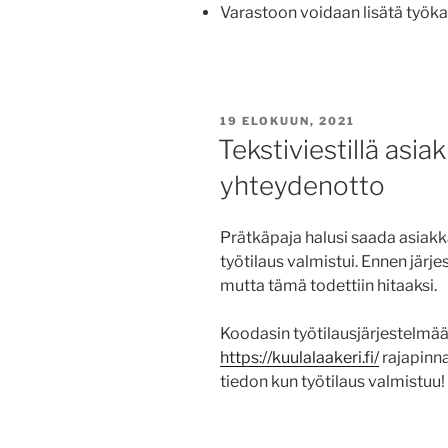
Varastoon voidaan lisätä työkal
JULKAISTU
19 ELOKUUN, 2021
Tekstiviestillä as
yhteydenotto
Prätkäpaja halusi saada asiak
työtilaus valmistui. Ennen järj
mutta tämä todettiin hitaaksi.
Koodasin työtilausjärjestelmää
https://kuulalaakeri.fi/
rajapinna
tiedon kun työtilaus valmistuu!