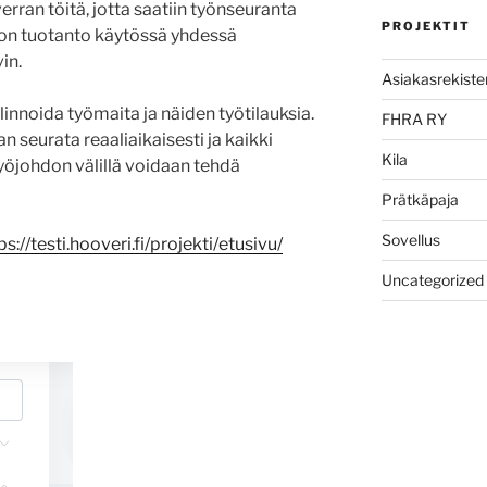
rran töitä, jotta saatiin työnseuranta
PROJEKTIT
 on tuotanto käytössä yhdessä
in.
Asiakasrekister
innoida työmaita ja näiden työtilauksia.
FHRA RY
 seurata reaaliaikaisesti ja kaikki
Kila
yöjohdon välillä voidaan tehdä
Prätkäpaja
Sovellus
ps://testi.hooveri.fi/projekti/etusivu/
Uncategorized